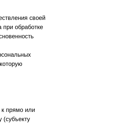
ествления своей
а при обработке
основенность
рсональных
 которую
 к прямо или
 (субъекту