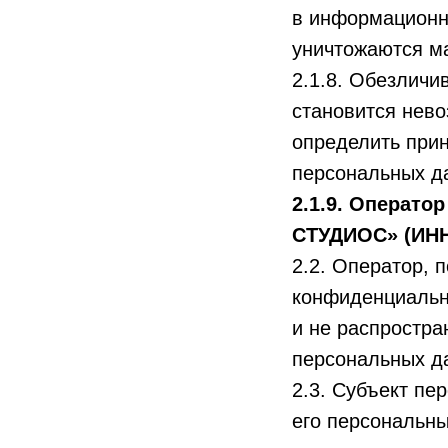
в информационно
уничтожаются м
2.1.8. Обезличи
становится нев
определить при
персональных д
2.1.9. Операт
СТУДИОС» (ИНН:
2.2. Оператор, 
конфиденциальн
и не распростра
персональных д
2.3. Субъект пе
его персональны