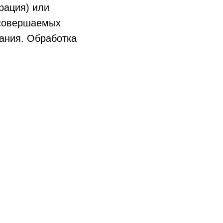
рация) или
 совершаемых
вания. Обработка