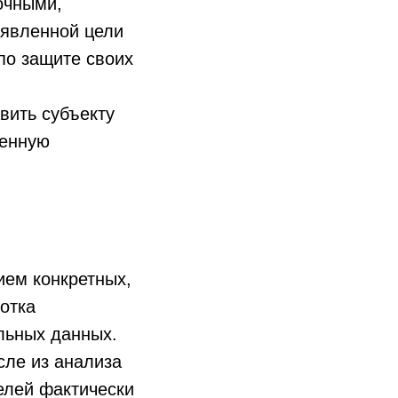
очными,
аявленной цели
по защите своих
вить субъекту
ренную
ием конкретных,
отка
льных данных.
сле из анализа
елей фактически