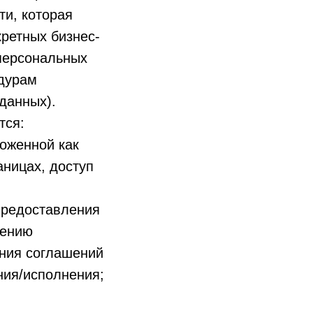
ти, которая
ретных бизнес-
персональных
едурам
данных).
тся:
оженной как
аницах, доступ
предоставления
дению
ения соглашений
ния/исполнения;