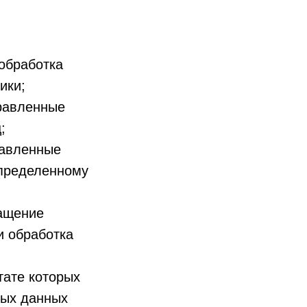
обработка
ики;
правленные
;
равленные
определенному
ращение
и обработка
тате которых
ных данных