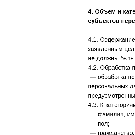
4. Объем и ка
субъектов пер
4.1. Содержани
заявленным цел
не должны быть
4.2. Обработка 
— обработка пе
персональных да
предусмотренны
4.3. К категори
— фамилия, имя
— пол;
— гражданство;