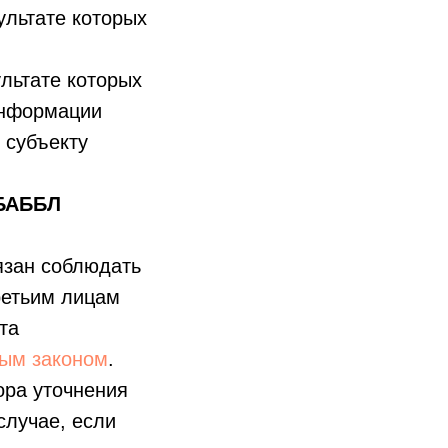
ультате которых
льтате которых
информации
 субъекту
«БАББЛ
язан соблюдать
ретьим лицам
та
ым законом
.
ора уточнения
случае, если