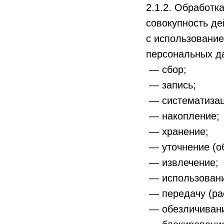
2.1.2. Обработк
совокупность д
с использование
персональных да
— сбор;
— запись;
— систематиза
— накопление;
— хранение;
— уточнение (о
— извлечение;
— использовани
— передачу (рас
— обезличиван